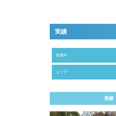
実績
実施年
エリア
実績